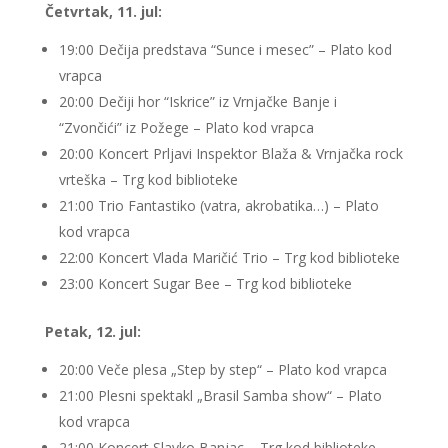
Četvrtak, 11. jul:
19:00 Dečija predstava “Sunce i mesec” – Plato kod
vrapca
20:00 Dečiji hor “Iskrice” iz Vrnjačke Banje i
“Zvončići” iz Požege – Plato kod vrapca
20:00 Koncert Prljavi Inspektor Blaža & Vrnjačka rock
vrteška – Trg kod biblioteke
21:00 Trio Fantastiko (vatra, akrobatika…) – Plato
kod vrapca
22:00 Koncert Vlada Maričić Trio – Trg kod biblioteke
23:00 Koncert Sugar Bee – Trg kod biblioteke
Petak, 12. jul:
20:00 Veče plesa „Step by step“ – Plato kod vrapca
21:00 Plesni spektakl „Brasil Samba show“ – Plato
kod vrapca
21:00 Koncert Slavko Banjac – Trg kod biblioteke