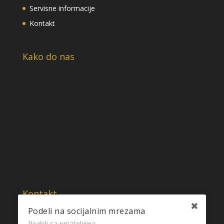
Servisne informacije
Kontakt
Kako do nas
Kontakt
Telefon: 0656166729
Podeli na socijalnim mrezama
Podeli sa prijateljima