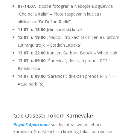
07-14.07.
Izložba fotografija Nebojše Bogićevića
“Che bella Italia” – Plato raspevanih kućica i
biblioteka “Dr Dušan Radić”
11.07. u 18:00
Jelin sportski kutak
12.07. u 19:00
„Najbolji trojkaš“ takmičenje u brzom
šutiranju trojki – Stadion „Kocka“
13.07. u 22:00
Koncert Barbara Bobak – White club
13.07. u 09:00
“Šarenica”, direktan prenos RTS 1 –
Rimski izvor
14.07. u 09:00
“Šarenica”, direktan prenos RTS 1 –
Aqua park Raj
Gde Odsesti Tokom Karnevala?
Royal S Apartmani
su idealni za sve posetioce
karnevala. Smešteni blizu kružnog toka i autobuske