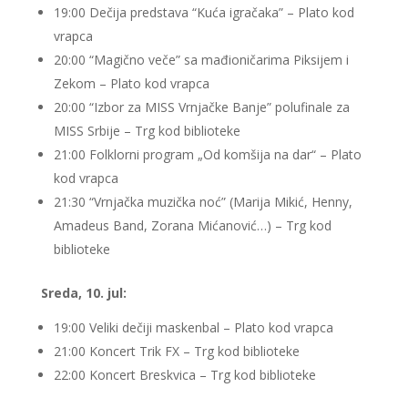
19:00 Dečija predstava “Kuća igračaka” – Plato kod
vrapca
20:00 “Magično veče” sa mađioničarima Piksijem i
Zekom – Plato kod vrapca
20:00 “Izbor za MISS Vrnjačke Banje” polufinale za
MISS Srbije – Trg kod biblioteke
21:00 Folklorni program „Od komšija na dar“ – Plato
kod vrapca
21:30 “Vrnjačka muzička noć” (Marija Mikić, Henny,
Amadeus Band, Zorana Mićanović…) – Trg kod
biblioteke
Sreda, 10. jul:
19:00 Veliki dečiji maskenbal – Plato kod vrapca
21:00 Koncert Trik FX – Trg kod biblioteke
22:00 Koncert Breskvica – Trg kod biblioteke