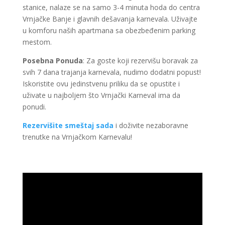
stanice, nalaze se na samo 3-4 minuta hoda do centra
Vrnjačke Banje i glavnih dešavanja karnevala. Uživajte
u komforu naših apartmana sa obezbeđenim parking
mestom.
Posebna Ponuda
: Za goste koji rezervišu boravak za
svih 7 dana trajanja karnevala, nudimo dodatni popust!
Iskoristite ovu jedinstvenu priliku da se opustite i
uživate u najboljem što Vrnjački Karneval ima da
ponudi.
Rezervišite smeštaj sada
i doživite nezaboravne
trenutke na Vrnjačkom Karnevalu!