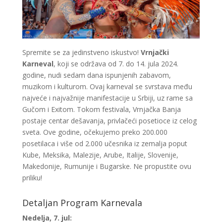
Spremite se za jedinstveno iskustvo!
Vrnjački
Karneval
, koji se održava od 7. do 14. jula 2024.
godine, nudi sedam dana ispunjenih zabavom,
muzikom i kulturom. Ovaj karneval se svrstava među
najveće i najvažnije manifestacije u Srbiji, uz rame sa
Gučom i Exitom. Tokom festivala, Vrnjačka Banja
postaje centar dešavanja, privlačeći posetioce iz celog
sveta. Ove godine, očekujemo preko 200.000
posetilaca i više od 2.000 učesnika iz zemalja poput
Kube, Meksika, Malezije, Arube, Italije, Slovenije,
Makedonije, Rumunije i Bugarske. Ne propustite ovu
priliku!
Detaljan Program Karnevala
Nedelja, 7. jul: