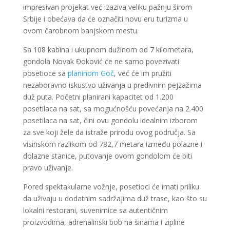
impresivan projekat već izaziva veliku pažnju širom
Srbije i obećava da će označiti novu eru turizma u
ovom čarobnom banjskom mestu.
Sa 108 kabina i ukupnom dužinom od 7 kilometara,
gondola Novak Đoković će ne samo povezivati
posetioce sa
planinom Goč
, već će im pružiti
nezaboravno iskustvo uživanja u predivnim pejzažima
duž puta. Početni planirani kapacitet od 1.200
posetilaca na sat, sa mogućnošću povećanja na 2.400
posetilaca na sat, čini ovu gondolu idealnim izborom
za sve koji žele da istraže prirodu ovog područja. Sa
visinskom razlikom od 782,7 metara između polazne i
dolazne stanice, putovanje ovom gondolom će biti
pravo uživanje.
Pored spektakularne vožnje, posetioci će imati priliku
da uživaju u dodatnim sadržajima duž trase, kao što su
lokalni restorani, suvenirnice sa autentičnim
proizvodima, adrenalinski bob na šinama i zipline