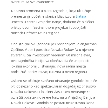
avantura za sve avanturiste.
Nedavna promena u planu izgradnje, koja uključuje
premestanje početne stanice blizu izvora
Slatina
umesto u centru Vrnjačke Banje, dodatno će olakšati
pristup ovom fascinantnom projektu i poboljšati
turističku infrastrukturu regiona.
Ono što čini ovu gondolu još posebnijom je angažman
Opštine, Vlade i porodice Novaka Đokovića u njenom
stvaranju. Sa investicijom vrednom 60 miliona evra,
ova zajednička inicijativa obećava da će unaprediti
lokalnu ekonomiju, stvarajući nova radna mesta i
podstičući održivi razvoj turizma u ovom regionu.
Uskoro se očekuje svečano otvaranje gondole, koje će
biti obeleženo kao spektakularan događaj uz prisustvo
Novaka Đokovića i lokalnih vlasti. Ovo otvaranje će
označiti početak nove ere turizma u Vrnjačkoj Banji, a
Novak Đoković Gondola će postati neizostavna ikona